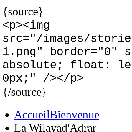
{source}
<
p
>
<
img
src="/images/storie
1.png" border="0" s
absolute; float: le
0px;" /
>
<
/p
>
{/source}
Accueil
Bienvenue
La Wilaya
d'Adrar