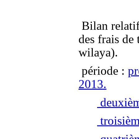
Bilan
relat
des frais de
wilaya).
période :
pr
2013.
deuxièm
troisièm
quatrièm