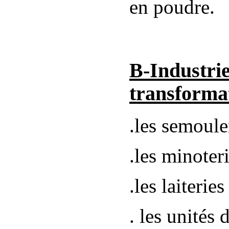
en poudre.
B-Ind
transforma
.les semouler
.les minoteri
.les laiteries 
. les unités