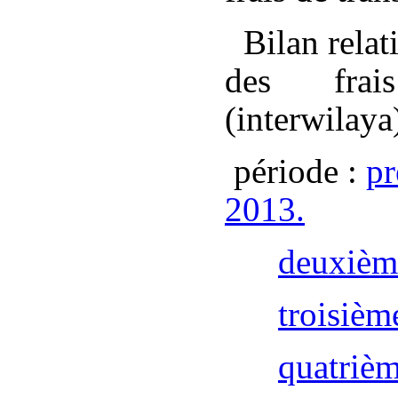
Bilan rela
des frai
(interwilaya
période :
pr
2013.
deuxième
troisièm
quatrièm