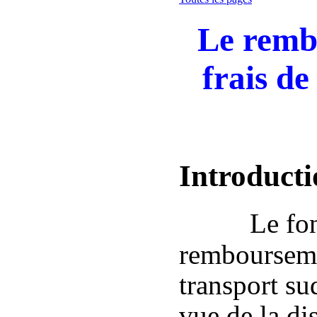
Le remb
frais de
Introducti
Le fo
rembourseme
transport su
vue de la di