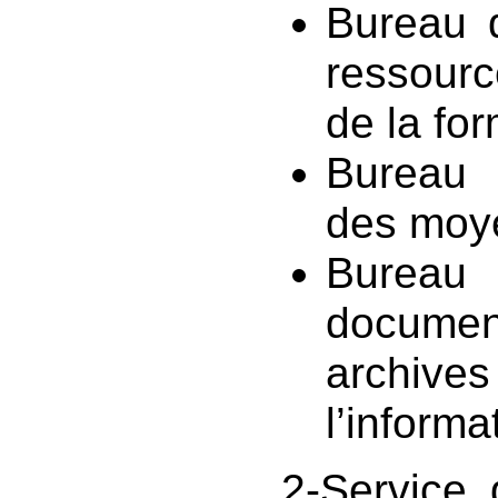
Bureau 
ressour
de la fo
Bureau 
des moy
Bur
docum
arch
l’informa
2-Service 