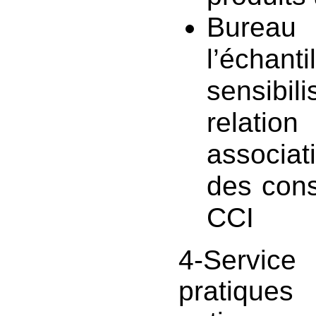
Bu
l’échan
sensib
relat
associat
des con
CCI
4-Service
pratiques