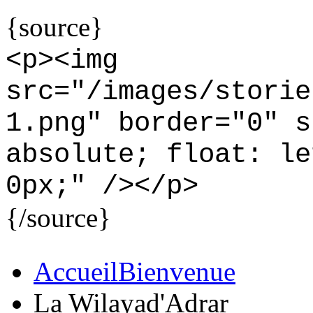
{source}
<
p
>
<
img
src="/images/storie
1.png" border="0" s
absolute; float: le
0px;" /
>
<
/p
>
{/source}
Accueil
Bienvenue
La Wilaya
d'Adrar