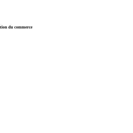
 du commerce de la wilaya d'Adrar