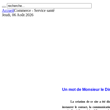
Accueil
Commerce - Service santé
Jeudi, 06 Août 2026
Un mot de Monsieur le D
La création de ce site a été di
instaurer le contact, la communicati