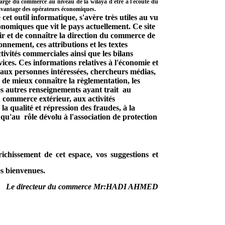
charge du commerce au niveau de la wilaya d'être à l'écoute du
avantage des opérateurs économiques.
l informatique, s'avère très utiles au vu
nomiques que vit le pays actuellement. Ce site
r et de connaître la direction du commerce de
onnement, ces attributions et les textes
tivités commerciales ainsi que les bilans
rvices. Ces informations relatives à l'économie et
aux personnes intéressées, chercheurs médias,
, de mieux connaître la règlementation, les
es autres renseignements ayant trait au
 commerce extérieur, aux activités
la qualité et répression des fraudes, à la
 qu'au rôle dévolu à l'association de protection
ssement de cet espace, vos suggestions et
es bienvenues.
Le directeur du commerce Mr:
HADI AHMED