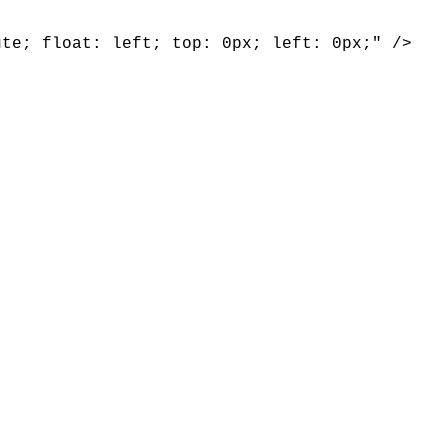
ute; float: left; top: 0px; left: 0px;" /
>