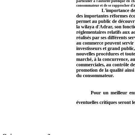
particulier à l'autorité publique en 
consommateur et de se rapprocher d'
L'importance de cet outi
des importantes réformes éco
permet au public de découvri
la wilaya d'Adrar, son foncti
réglementaires relatifs aux ac
réalisés par ses différents se
au commerce peuvent servir 
investisseurs et grand public
nouvelles procédures et tout
marché, à la concurrence, au
commerciales, au contrôle de 
promotion de la qualité ainsi
du consommateur.
Pour un meilleur enrichi
éventuelles critiques seront l