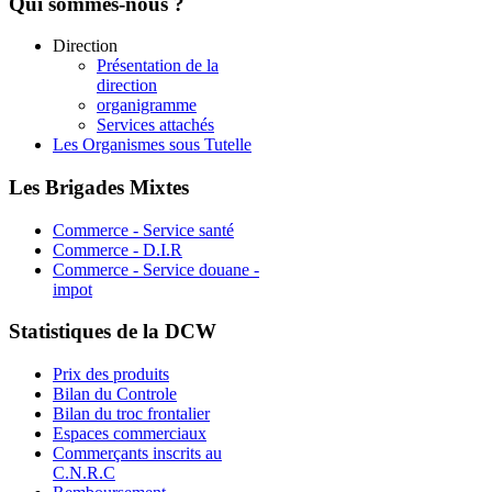
Qui
sommes-nous ?
Direction
Présentation de la
direction
organigramme
Services attachés
Les Organismes sous Tutelle
Les
Brigades Mixtes
Commerce - Service santé
Commerce - D.I.R
Commerce - Service douane -
impot
Statistiques
de la DCW
Prix des produits
Bilan du Controle
Bilan du troc frontalier
Espaces commerciaux
Commerçants inscrits au
C.N.R.C