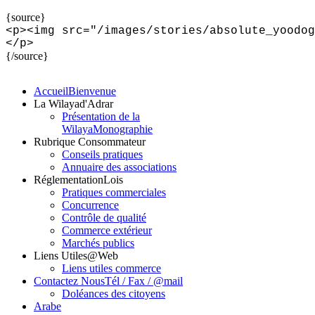
{source}
<
p
>
<
img src="/images/stories/absolute_yoodog
<
/p
>
{/source}
Accueil
Bienvenue
La Wilaya
d'Adrar
Présentation de la
Wilaya
Monographie
Rubrique Consommateur
Conseils pratiques
Annuaire des associations
Réglementation
Lois
Pratiques commerciales
Concurrence
Contrôle de qualité
Commerce extérieur
Marchés publics
Liens Utiles
@Web
Liens utiles commerce
Contactez Nous
Tél / Fax / @mail
Doléances des citoyens
Arabe