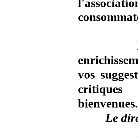
l'associati
consommate
Pour u
enrichissem
vos suggest
critiqu
bienvenues.
Le dir