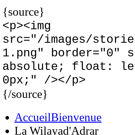
{source}
<
p
>
<
img
src="/images/storie
1.png" border="0" s
absolute; float: le
0px;" /
>
<
/p
>
{/source}
Accueil
Bienvenue
La Wilaya
d'Adrar