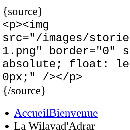
{source}
<
p
>
<
img
src="/images/storie
1.png" border="0" s
absolute; float: le
0px;" /
>
<
/p
>
{/source}
Accueil
Bienvenue
La Wilaya
d'Adrar