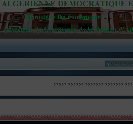
???? ???
????? ????
??????
??? ??????
?????? ?????
?????????? ????????? ?? ????