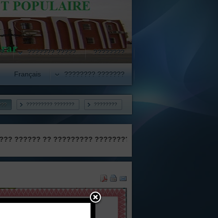
??
????? ???????
????????
Français
??????? ????????
???
??????? ?????????
????????
?? ?????? ??????? ??????? ?????? ?????