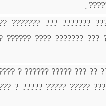
????
?????? ?????? ??????? ??
?????????? ? ????????? ??
?????? ????? ??? ???????? 
??? ?????? ??? ????? ????