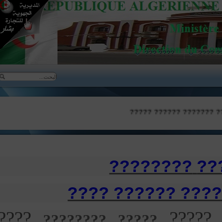
???? ???
???
?????????? ????
????????
?
????? ??????? 
????
???? 
????? ????????