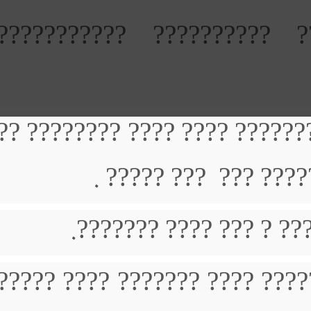
??????? ??? ?????? ???
????? ? ???? ???? ???? ??? 
??? ????? ?? ???? 
???? ??? ???? ??? ???
?? ????? ????? ????? ??? ??