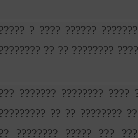
5) ??????? ? ??? ???? ????
????????? ???? ?? ????? ??
?? ??????? ??? ??????? ??
????????? ??????? ?????? 
??? ????? ?????? ???????