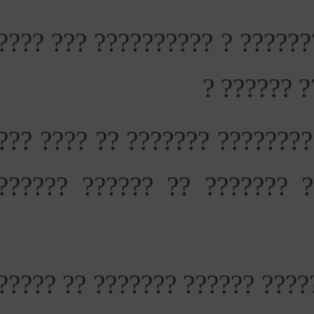
2) ?????? ?????? ???????? ?
?????? ?
3) ??? ????? ?????? ? ?????
??????? ?????????? ?????
4) ????? ?????? ????? ?????