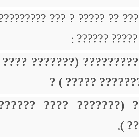
???? ????? ???? ???? ?????
?????? ???? 
- ??? ??? ???? ???????
???? ?????? ??
- ??? ???? ???? ????
??