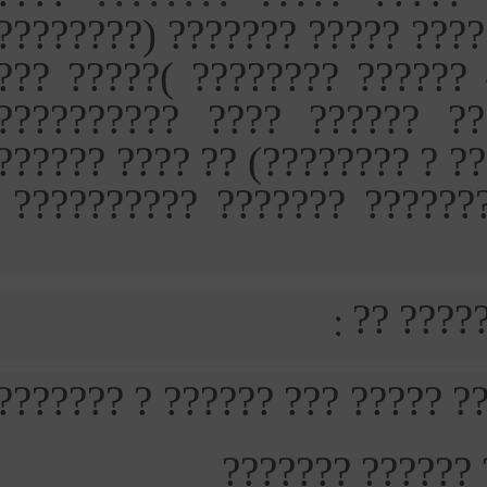
?????? ??? ???? ?????? ???
?????? ???? ???????? ? ??
???? ???????? ??? ??? ?
??????????? ???????? (?????
?????????? ?????? ??????
?? ????
1) ????? ???? ????????? ???
?? ????? ????